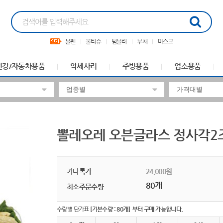
볼펜
물티슈
텀블러
부채
마스크
건강/자동차용품
악세사리
주방용품
업소용품
뽈레오레 오븐글라스 정사각2
카다록가
24,000원
80개
최소주문수량
수량별 단가표
[기본수량 : 80개] 부터 구매 가능합니다.