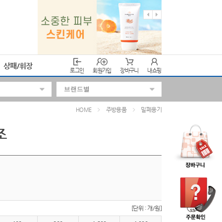
상패/휘장
로그인
회원가입
장바구니
내쇼핑
주방용품
밀폐용기
HOME
조
[단위 : 개/원]