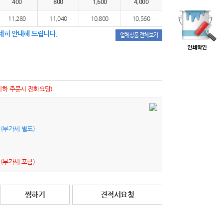
400
800
1,600
4,000
11,280
11,040
10,800
10,560
세히 안내해 드립니다.
업체상품 전체보기
이하 주문시 전화요망)
원
(부가세 별도)
원
(부가세 포함)
찜하기
견적서요청