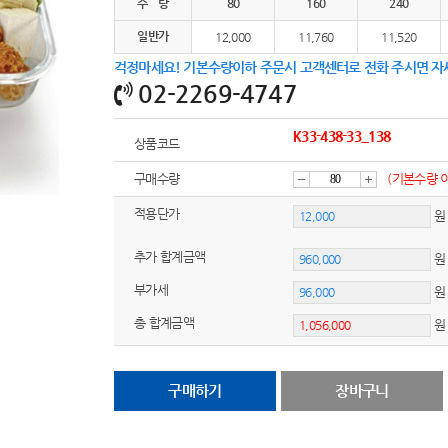
수 량
80
160
240
일반가
12,000
11,760
11,520
걱정마세요! 기본수량이하 주문시 고객센터로 전화 주시면 자
02-2269-4747
K33-438-33_138
상품코드
구매수량
(기본수량 
감
증
적용단가
원
추가 합계금액
소
가
부가세
원
총 합계금액
구매하기
장바구니