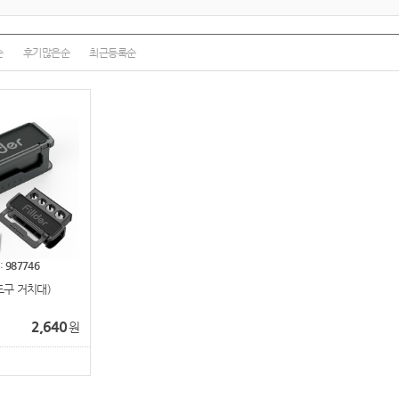
순
후기많은순
최근등록순
:
987746
구 거치대)
2,640
원