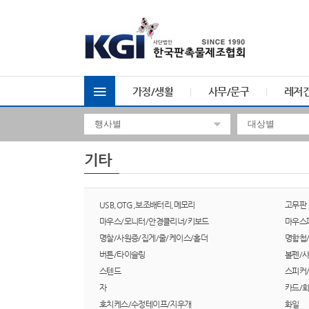
가정/생활
사무/문구
레저
기타
USB,OTG,보조배터리,메모리
고무판
마우스/모니터/안경클리너/키보드
마우스
명찰/사원증/집게/줄/케이스/홀더
명함첩
버튼/타이슬링
볼펜/
스텐드
스피커
자
카드/
호치케스/수정테이프/지우개
화일