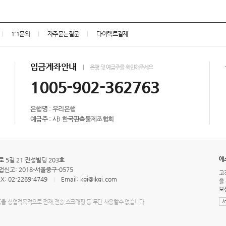
1:1문의
자주묻는질문
다이렉트결제
입금계좌안내
은행 및 예금주를 확인해주세요
1005-902-362763
은행명 : 우리은행
예금주 : 사) 한국판촉물제조협회
에
5길 21 진성빌딩 203호
신고: 2018-서울중구-0575
고
X: 02-2269-4749
Email: kgi@ikgi.com
을
보
등을 상업적목적으로 전재,전송,스크래핑 등 무단 사용할수 없습니다.