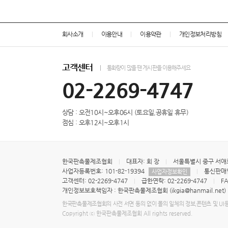
회사소개
이용안내
이용약관
개인정보처리방침
고객센터
통화량이 많을 땐 게시판을 이용해주세요
02-2269-4747
상담 : 오전10시~오후06시 (토요일,공휴일 휴무)
점심 : 오후12시~오후1시
한국판촉물제조협회
대표자: 회 장
서울특별시 중구 서애로 
사업자등록번호: 101-82-19394
통신판매업
사업자정보확인
고객센터: 02-2269-4747
급한연락: 02-2269-4747
FA
개인정보보호책임자 : 한국판촉물제조협회 (ikgia@hanmail.net)
한국판촉물제조협회의 사전 서면 동의 없이 몰의 일체의 정보,콘텐츠 및 UI
Copyright ⓒ 한국판촉물제조협회 All rights reserved.