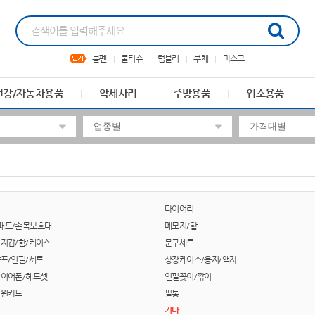
볼펜
물티슈
텀블러
부채
마스크
건강/자동차용품
악세사리
주방용품
업소용품
다이어리
패드/손목보호대
메모지/함
/지갑/함/케이스
문구세트
샤프/연필/세트
상장케이스/용지/액자
/이어폰/헤드셋
연필꽂이/깎이
회원카드
필통
기타