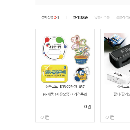
전체상품
2
개
인기상품순
낮은가격순
높은가격
상품코드 :
K33-225-03_037
상품코드 
PP제품 (자유모양) / 가격문의
필더(필기도
0
원