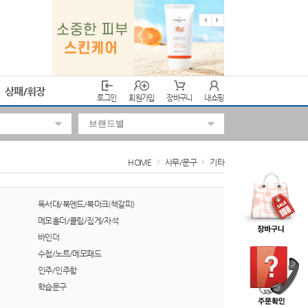
상패/휘장
로그인
회원가입
장바구니
내쇼핑
HOME
사무/문구
기타
독서대/북엔드/북마크(책갈피)
메모홀더/클립/집게/자석
바인더
수첩/노트/메모패드
인주/인주함
학습문구