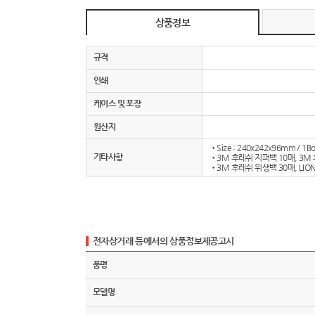
상품정보
규격
인쇄
케이스 및 포장
원산지
•Size : 240x242x96mm / 1Bo
기타사항
•3M 후레쉬 지퍼백 10매, 3M
•3M 후레쉬 위생백 30매, LION
전자상거래 등에서의 상품정보제공고시
품명
모델명