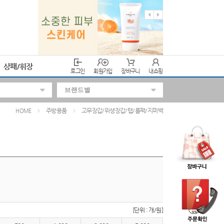
상패/휘장
로그인
회원가입
장바구니
내쇼핑
주방용품
고무장갑/위생장갑/랩/롤팩/지퍼백
HOME
[단위 : 개/원]