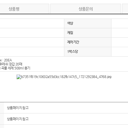
상품평
상품문의
색상
재질
제작기간
1박스당
x : 20EA
 후레쉬 장갑 20매
 곡물 세제 500ml 용기
상품페이지 참고
상품페이지 참고