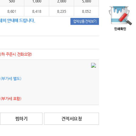
500
1,000
2,000
5,000
8,601
8,418
8,235
8,052
세히 안내해 드립니다.
업체상품 전체보기
이하 주문시 전화요망)
원
(부가세 별도)
원
(부가세 포함)
찜하기
견적서요청