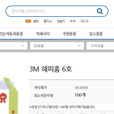
볼펜
물티슈
텀블러
부채
마스크
건강/자동차용품
악세사리
주방용품
업소용품
3M 해피홈 6호
카다록가
18,300원
100개
최소주문수량
수량별 단가표
[기본수량 : 100개] 부터 구매 가능합니다.