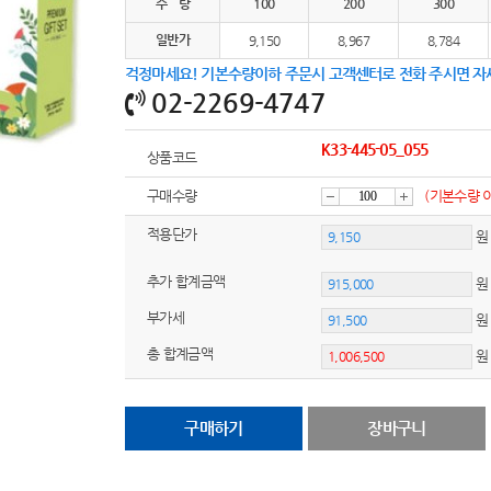
수 량
100
200
300
일반가
9,150
8,967
8,784
걱정마세요! 기본수량이하 주문시 고객센터로 전화 주시면 자
02-2269-4747
K33-445-05_055
상품코드
구매수량
(기본수량 
감
증
적용단가
원
추가 합계금액
소
가
부가세
원
총 합계금액
구매하기
장바구니