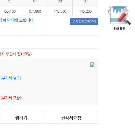
5
10
20
50
155,100
151,800
148,500
145,200
세히 안내해 드립니다.
업체상품 전체보기
이하 주문시 전화요망)
원
(부가세 별도)
원
(부가세 포함)
찜하기
견적서요청