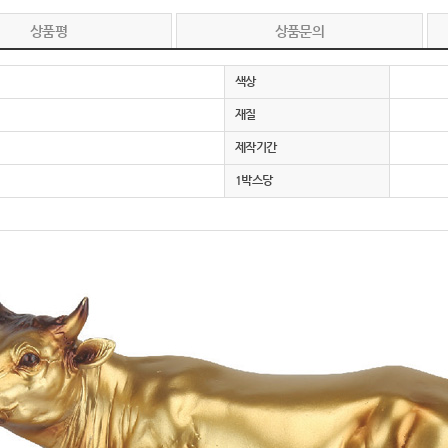
상품평
상품문의
색상
재질
제작기간
1박스당