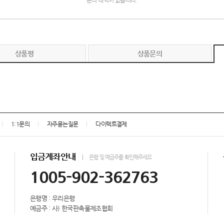
문의 내역이 없습니다.
상품평
상품문의
1:1문의
자주묻는질문
다이렉트결제
입금계좌안내
은행 및 예금주를 확인해주세요
1005-902-362763
은행명 : 우리은행
예금주 : 사) 한국판촉물제조협회