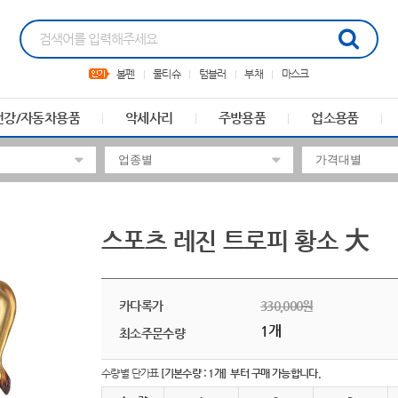
볼펜
물티슈
텀블러
부채
마스크
건강/자동차용품
악세사리
주방용품
업소용품
스포츠 레진 트로피 황소 大
카다록가
330,000원
1개
최소주문수량
수량별 단가표
[기본수량 : 1개] 부터 구매 가능합니다.