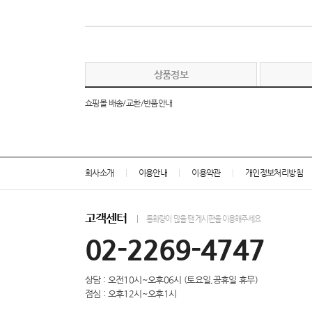
상품정보
쇼핑몰 배송/교환/반품안내
회사소개
이용안내
이용약관
개인정보처리방침
고객센터
통화량이 많을 땐 게시판을 이용해주세요
02-2269-4747
상담 : 오전10시~오후06시 (토요일,공휴일 휴무)
점심 : 오후12시~오후1시