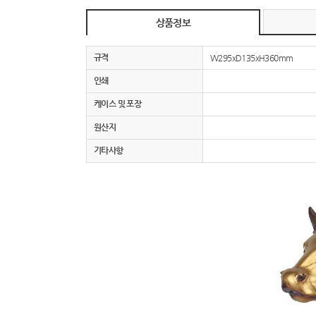
상품정보
규격
W295xD135xH360mm
인쇄
케이스 및 포장
원산지
기타사항