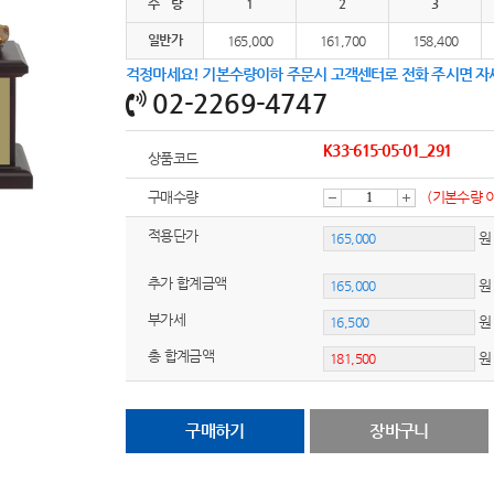
수 량
1
2
3
일반가
165,000
161,700
158,400
걱정마세요! 기본수량이하 주문시 고객센터로 전화 주시면 자
02-2269-4747
K33-615-05-01_291
상품코드
구매수량
(기본수량 
감
증
적용단가
원
추가 합계금액
소
가
부가세
원
총 합계금액
구매하기
장바구니