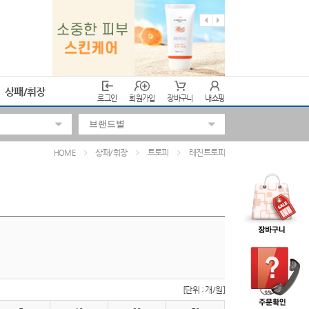
상패/휘장
로그인
회원가입
장바구니
내쇼핑
상패/휘장
트로피
레진트로피
HOME
[단위 : 개/원]